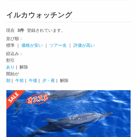
イルカウォッチング
現在
3件
登録されています。
並び順：
標準 ｜
価格が安い
｜
ツアー名
｜
評価が高い
絞込み：
割引
あり
| 解除
開始が
朝
|
午前
|
午後
|
夕・夜
| 解除