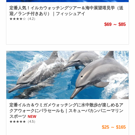
定番人気！イルカウォッチングツアー＆海中展望塔見学（送
迎／ランチ付きあり）｜フィッシュアイ
★★★★☆
（4.2）
$69 ～ $85
定番イルカ＆ウミガメウォッチングに水中散歩が楽しめるア
クアウォークにパラセールも｜スキューバカンパニーマリン
スポーツ
NEW
★★★★★
（4.5）
$25 ～ $165