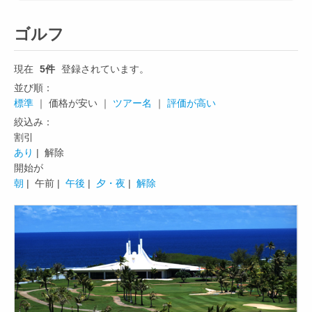
ゴルフ
現在
5件
登録されています。
並び順：
標準
｜ 価格が安い ｜
ツアー名
｜
評価が高い
絞込み：
割引
あり
| 解除
開始が
朝
|
午前 |
午後
|
夕・夜
|
解除