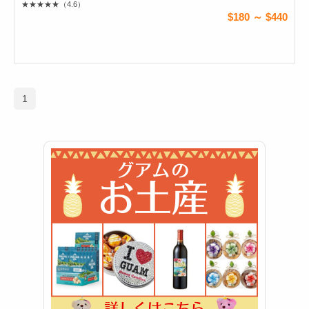
★★★★★
（4.6）
$180 ～ $440
1