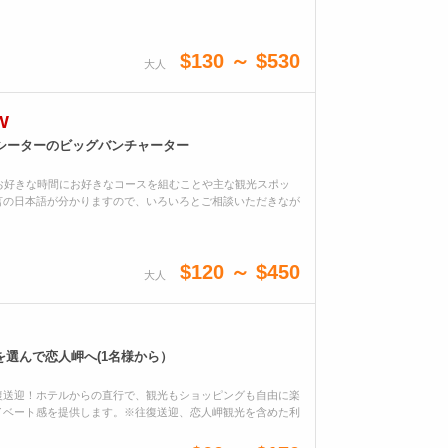
$130 ～ $530
大人
W
シーターのビッグバンチャーター
お好きな時間にお好きなコースを組むことや主な観光スポッ
言の日本語が分かりますので、いろいろとご相談いただきなが
$120 ～ $450
大人
選んで恋人岬へ(1名様から）
復送迎！ホテルからの直行で、観光もショッピングも自由に楽
イベート感を提供します。※往復送迎、恋人岬観光を含めた利