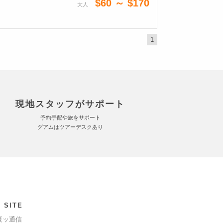
$60 ～ $170
大人
1
現地スタッフがサポート
予約手配や旅をサポート
グアムはツアーデスクあり
 SITE
夏ッ通信