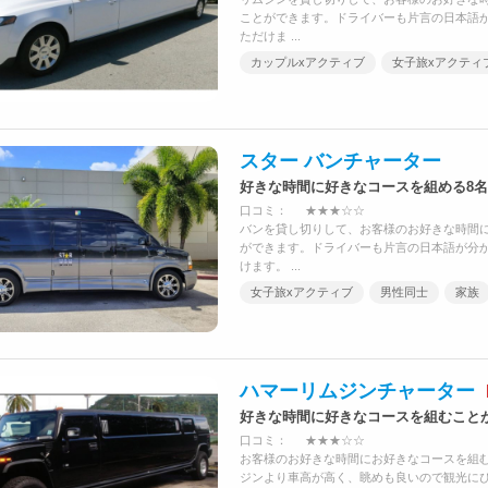
ことができます。ドライバーも片言の日本語
ただけま ...
カップルxアクティブ
女子旅xアクティ
スター バンチャーター
好きな時間に好きなコースを組める8
口コミ：
★★★☆☆
バンを貸し切りして、お客様のお好きな時間
ができます。ドライバーも片言の日本語が分
けます。 ...
女子旅xアクティブ
男性同士
家族
ハマーリムジンチャーター
好きな時間に好きなコースを組むこと
口コミ：
★★★☆☆
お客様のお好きな時間にお好きなコースを組
ジンより車高が高く、眺めも良いので観光に