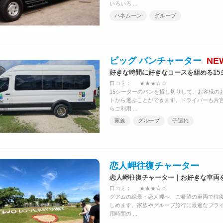
いろいろ ...
ハネムーン
グループ
ビッグ バンチャーター
NE
好きな時間に好きなコースを組める15
口コミ：
★★★☆☆
15シーターのバンを貸し切りして、お客様の
トから選ぶことができます。ドライバーも片
らご利用 ...
家族
グループ
子連れ
恋人岬往復チャーター
恋人岬往復チャーター｜お好きな車両を
口コミ：
★★★☆☆
グアムの絶景・恋人岬へ、ご希望の車両で往
しめます。家族やグループ旅行に最適なプラ
用時間の ...