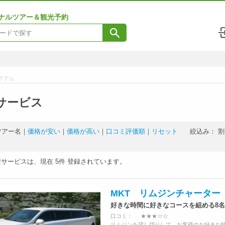
ナルツアー＆観光予約
グアム
サービス
ツアー名
｜
価格が安い
｜
価格が高い
｜
口コミ評価順
｜
リセット
絞込み：
割
迎サービスは、現在
5件
登録されています。
MKT リムジンチャーター
好きな時間に好きなコースを組める8
口コミ：
★★★☆☆
リムジンを貸し切りして、お客様のお好きな