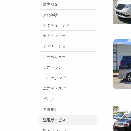
島内観光
文化体験
アクティビティ
ナイトツアー
ディナーショー
バーベキュー
レストラン
クルージング
エステ・スパ
ゴルフ
遊覧飛行
送迎サービス
WiFiレンタル