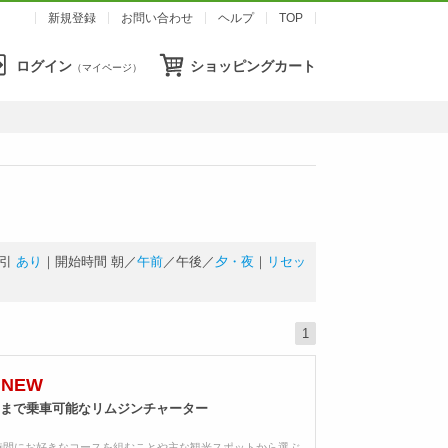
新規登録
お問い合わせ
ヘルプ
TOP
ログイン
ショッピングカート
（マイページ）
引
あり
｜開始時間
朝
／
午前
／
午後
／
夕・夜
｜
リセッ
1
NEW
名まで乗車可能なリムジンチャーター
時間にお好きなコースを組むことや主な観光スポットから選ぶ