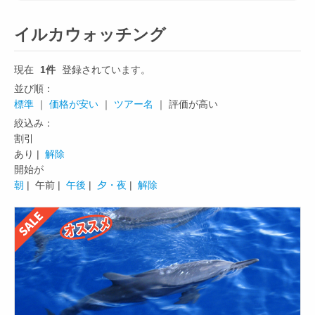
イルカウォッチング
現在
1件
登録されています。
並び順：
標準
｜
価格が安い
｜
ツアー名
｜ 評価が高い
絞込み：
割引
あり |
解除
開始が
朝
|
午前 |
午後
|
夕・夜
|
解除