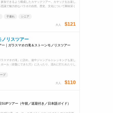
く参加できるよう構成したカヤックツアー。カヤックをお楽し
不思議で魅力的なパラオの自然、歴史、文化について興味深く
子連れ
シニア
$121
大人
モノリスツアー
アー｜ガラスマオの滝＆ストーンモノリスツアー
ガラスマオの滝」に訪れ、途中ジャングルトレッキングも楽し
トホール（岩盤にできた穴）に入ったり、流れに打たれたりし
ープ
$110
大人
日SUPツアー（午前／送迎付き／日本語ガイド）