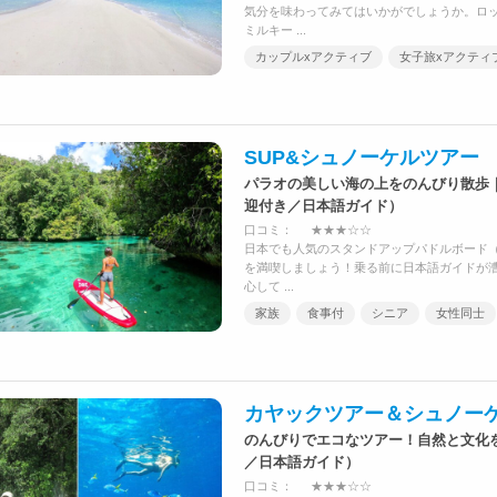
気分を味わってみてはいかがでしょうか。ロ
ミルキー ...
カップルxアクティブ
女子旅xアクティ
SUP&シュノーケルツアー
パラオの美しい海の上をのんびり散歩｜
迎付き／日本語ガイド）
口コミ：
★★★☆☆
日本でも人気のスタンドアップパドルボード（
を満喫しましょう！乗る前に日本語ガイドが
心して ...
家族
食事付
シニア
女性同士
カヤックツアー＆シュノー
のんびりでエコなツアー！自然と文化
／日本語ガイド）
口コミ：
★★★☆☆