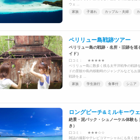
ウェ ...
家族
子連れ
カップル・夫婦
カ
ペリリュー島戦跡ツアー
ペリリュー島の戦跡・名所・旧跡を巡
イド）
口コミ：
★★★★★
ペリリュー島に数多く残る太平洋戦争の戦跡
ドの景観や島内移動時のジャングルなどもお楽
戦跡をま ...
家族
学生旅行
食事付
シニア
ロングビーチ&ミルキーウ
絶景・泥パック・シュノーケル体験も
き）
口コミ：
★★★☆☆
雑誌の撮影やテレビコマーシャルにも良く使