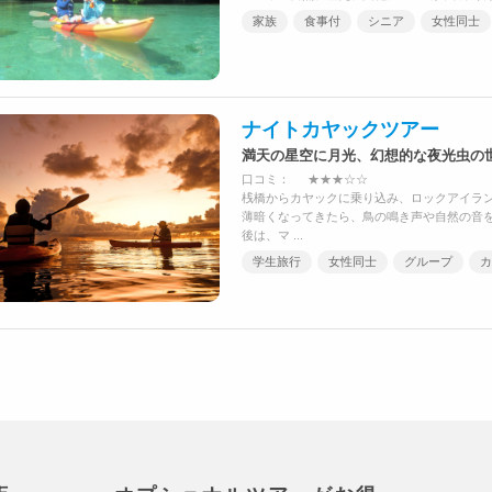
家族
食事付
シニア
女性同士
ナイトカヤックツアー
満天の星空に月光、幻想的な夜光虫の
口コミ：
★★★☆☆
桟橋からカヤックに乗り込み、ロックアイラ
薄暗くなってきたら、鳥の鳴き声や自然の音
後は、マ ...
学生旅行
女性同士
グループ
カ