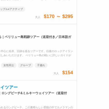
ップルxアクティブ
$170 ～ $295
大人
る｜ペリリュー島戦跡ツアー（送迎付き／日本語ガ
を中心に名所、旧跡を巡るツアーです。往復のロックアイラン
しみいただけます。 ペリリュー島の戦いに詳しいガイドが
女性同士
グループ
子連れ
$154
大人
ェイツアー
｜ロングビーチ&ミルキーウェイツアー（送迎付
われるロングビーチ、この素晴らしい景観の中でカメラマンの