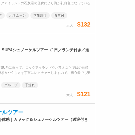
ックアイランドの石灰岩の侵食により海が乳白色になっている
ブ
ハネムーン
学生旅行
食事付
$132
大人
SUP&シュノーケルツアー（1日／ランチ付き／送
SUP)に乗って、ロックアイランドやパラオならではの自然
漕ぎ方や立ち方を丁寧にレクチャーしますので、初心者でも安
グループ
子連れ
$121
大人
ケルツアー
を体感｜カヤック＆シュノーケルツアー（送迎付き