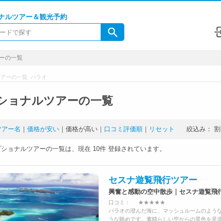
ナルツアー＆観光予約
ーの一覧
アーの一覧 パラオ
ショナルツアーの一覧
ツアー名
｜
価格が安い
｜
価格が高い
｜
口コミ評価順
｜
リセット
絞込み：
割
プショナルツアーの一覧は、現在
10件
登録されています。
セスナ遊覧飛行ツアー
興奮と感動の空中散歩｜セスナ遊覧飛
口コミ：
★★★★★
パラオの澄んだ海に、マッシュルームのよう
うな眺めです。素晴らしい空からの景色を是非