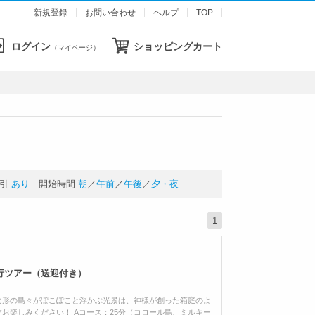
新規登録
お問い合わせ
ヘルプ
TOP
ログイン
ショッピングカート
（マイページ）
引
あり
｜開始時間
朝
／
午前
／
午後
／
夕・夜
1
行ツアー（送迎付き）
な形の島々がぽこぽこと浮かぶ光景は、神様が創った箱庭のよ
お楽しみください！ Aコース：25分（コロール島、ミルキー