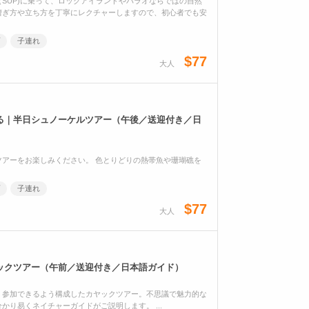
SUP)に乗って、ロックアイランドやパラオならではの自然
漕ぎ方や立ち方を丁寧にレクチャーしますので、初心者でも安
子連れ
$77
大人
る｜半日シュノーケルツアー（午後／送迎付き／日
アーをお楽しみください。 色とりどりの熱帯魚や珊瑚礁を
子連れ
$77
大人
ックツアー（午前／送迎付き／日本語ガイド）
く参加できるよう構成したカヤックツアー。不思議で魅力的な
り易くネイチャーガイドがご説明します。 ...