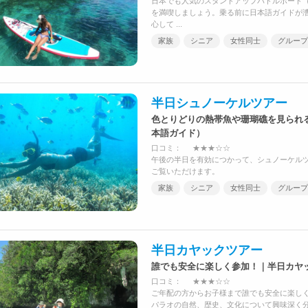
日本でも人気のスタンドアップパドルボード（
を満喫しましょう。乗る前に日本語ガイドが
心して ...
家族
シニア
女性同士
グループ
半日シュノーケルツアー
色とりどりの熱帯魚や珊瑚礁を見られ
本語ガイド）
口コミ：
★★★☆☆
午後の半日を有効につかって、シュノーケルツ
ご覧いただけます。
家族
シニア
女性同士
グループ
半日カヤックツアー
誰でも安全に楽しく参加！｜半日カヤ
口コミ：
★★★☆☆
ご年配の方からお子様まで誰でも安全に楽し
パラオの自然、歴史、文化について興味深く分か