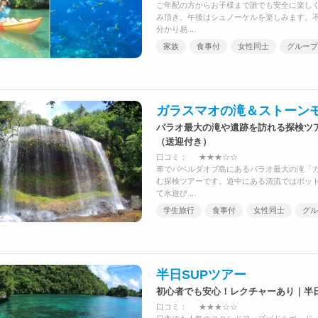
ご年配の方からお子様まで誰でも安全に楽し
み頂き、午後はシュノーケルを楽しみます。
分かり易 ...
家族
食事付
女性同士
グループ
ガラスマオの滝＆ストーン
パラオ最大の滝や遺跡を訪れる探検ツ
（送迎付き）
口コミ：
★★★☆☆
車でバベルダオブ島にあるパラオ最大の滝「
む探検ツアーです。道中にある清流ではポッ
て水遊び ...
学生旅行
食事付
女性同士
グル
半日SUPツアー
初心者でも安心！レクチャーあり｜半
口コミ：
★★★☆☆