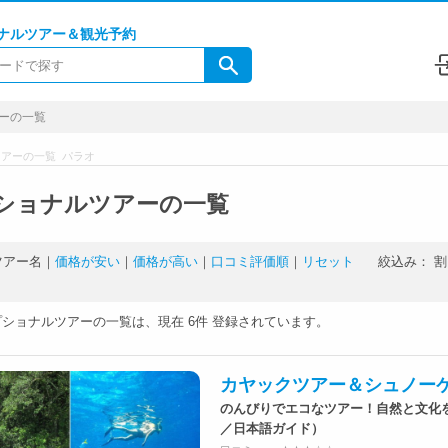
ナルツアー＆観光予約
ーの一覧
アーの一覧 パラオ
ショナルツアーの一覧
ツアー名
｜
価格が安い
｜
価格が高い
｜
口コミ評価順
｜
リセット
絞込み：
割
プショナルツアーの一覧は、現在
6件
登録されています。
カヤックツアー＆シュノー
のんびりでエコなツアー！自然と文化
／日本語ガイド）