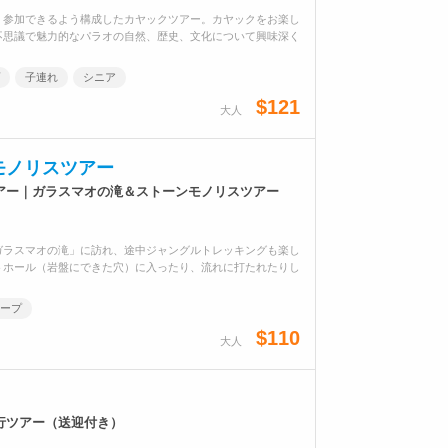
く参加できるよう構成したカヤックツアー。カヤックをお楽し
不思議で魅力的なパラオの自然、歴史、文化について興味深く
子連れ
シニア
$121
大人
モノリスツアー
アー｜ガラスマオの滝＆ストーンモノリスツアー
ガラスマオの滝」に訪れ、途中ジャングルトレッキングも楽し
トホール（岩盤にできた穴）に入ったり、流れに打たれたりし
ープ
$110
大人
行ツアー（送迎付き）