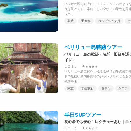
パラオの澄んだ海に、マッシュルームのよう
うな眺めです。素晴らしい空からの景色を是非
ウェ ...
家族
子連れ
カップル・夫婦
カ
ペリリュー島戦跡ツアー
ペリリュー島の戦跡・名所・旧跡を巡
イド）
口コミ：
★★★★★
ペリリュー島に数多く残る太平洋戦争の戦跡
ドの景観や島内移動時のジャングルなどもお楽
戦跡をま ...
家族
学生旅行
食事付
シニア
半日SUPツアー
初心者でも安心！レクチャーあり｜半
口コミ：
★★★☆☆