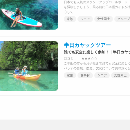
日本でも人気のスタンドアップパドルボード（
を満喫しましょう。乗る前に日本語ガイドが
心して ...
家族
シニア
女性同士
グループ
半日カヤックツアー
誰でも安全に楽しく参加！｜半日カヤ
口コミ：
★★★☆☆
ご年配の方からお子様まで誰でも安全に楽し
パラオの自然、歴史、文化について興味深く分か
家族
食事付
シニア
女性同士