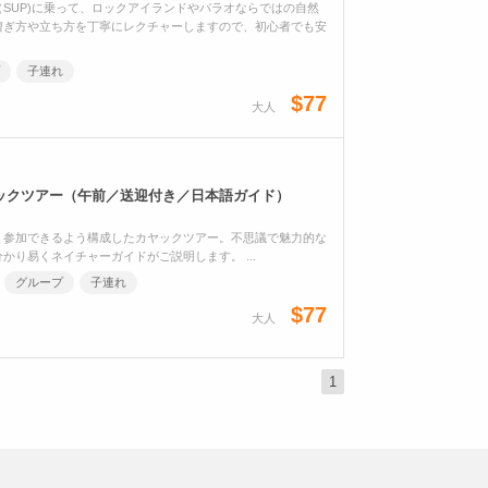
SUP)に乗って、ロックアイランドやパラオならではの自然
漕ぎ方や立ち方を丁寧にレクチャーしますので、初心者でも安
子連れ
$77
大人
ックツアー（午前／送迎付き／日本語ガイド）
く参加できるよう構成したカヤックツアー。不思議で魅力的な
り易くネイチャーガイドがご説明します。 ...
グループ
子連れ
$77
大人
1