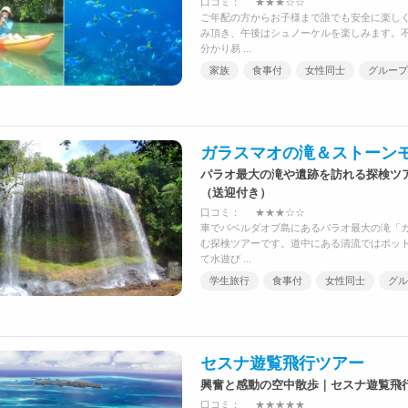
口コミ：
★★★☆☆
ご年配の方からお子様まで誰でも安全に楽し
み頂き、午後はシュノーケルを楽しみます。
分かり易 ...
家族
食事付
女性同士
グループ
ガラスマオの滝＆ストーン
パラオ最大の滝や遺跡を訪れる探検ツ
（送迎付き）
口コミ：
★★★☆☆
車でバベルダオブ島にあるパラオ最大の滝「
む探検ツアーです。道中にある清流ではポッ
て水遊び ...
学生旅行
食事付
女性同士
グル
セスナ遊覧飛行ツアー
興奮と感動の空中散歩｜セスナ遊覧飛
口コミ：
★★★★★