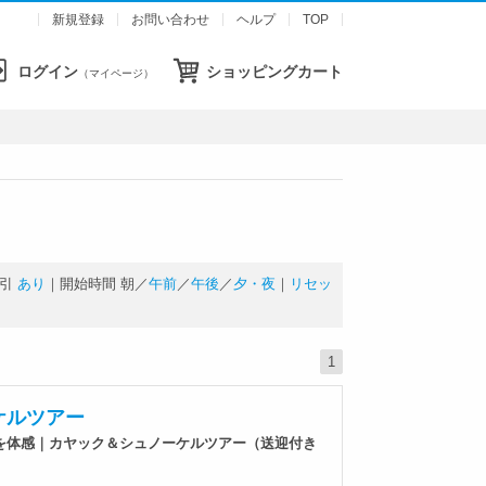
新規登録
お問い合わせ
ヘルプ
TOP
ログイン
ショッピングカート
（マイページ）
引
あり
｜開始時間
朝
／
午前
／
午後
／
夕・夜
｜
リセッ
1
ケルツアー
を体感｜カヤック＆シュノーケルツアー（送迎付き