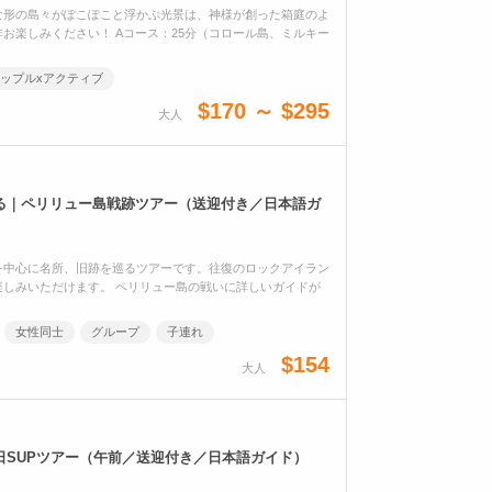
な形の島々がぽこぽこと浮かぶ光景は、神様が創った箱庭のよ
お楽しみください！ Aコース：25分（コロール島、ミルキー
ップルxアクティブ
$170 ～ $295
大人
る｜ペリリュー島戦跡ツアー（送迎付き／日本語ガ
を中心に名所、旧跡を巡るツアーです。往復のロックアイラン
しみいただけます。 ペリリュー島の戦いに詳しいガイドが
女性同士
グループ
子連れ
$154
大人
日SUPツアー（午前／送迎付き／日本語ガイド）