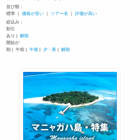
並び順：
標準 ｜
価格が安い
｜
ツアー名
｜
評価が高い
絞込み：
割引
あり |
解除
開始が
朝 |
午前 |
午後
|
夕・夜
|
解除