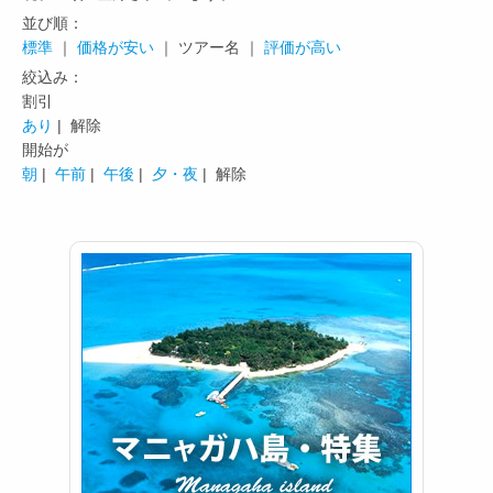
並び順：
標準
｜
価格が安い
｜ ツアー名 ｜
評価が高い
絞込み：
割引
あり
| 解除
開始が
朝
|
午前
|
午後
|
夕・夜
| 解除