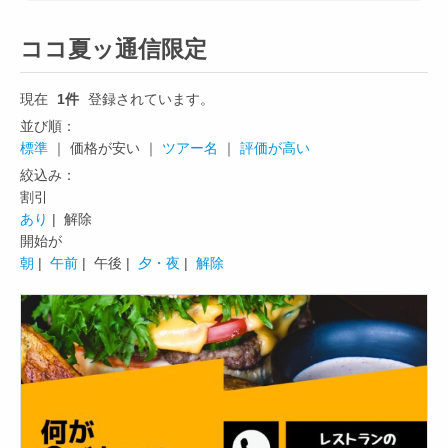
ココ夏ッ通信限定
現在
1件
登録されています。
並び順：
標準
｜ 価格が安い ｜
ツアー名
｜
評価が高い
絞込み：
割引
あり
| 解除
開始が
朝
|
午前
|
午後 |
夕・夜
|
解除