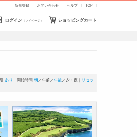
新規登録
お問い合わせ
ヘルプ
TOP
ログイン
ショッピングカート
（マイページ）
引
あり
｜開始時間
朝
／
午前
／
午後
／
夕・夜
｜
リセッ