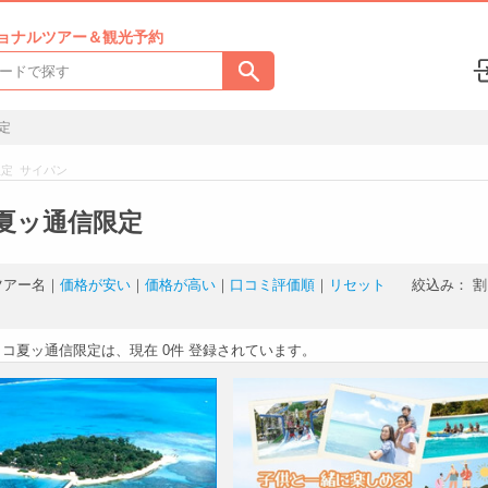
ョナルツアー＆観光予約
定
定 サイパン
夏ッ通信限定
ツアー名
｜
価格が安い
｜
価格が高い
｜
口コミ評価順
｜
リセット
絞込み：
割
ココ夏ッ通信限定は、現在
0件
登録されています。