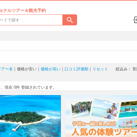
ョナルツアー＆観光予約
ツアー名
｜
価格が安い
｜
価格が高い
｜
口コミ評価順
｜
リセット
絞込み：
割
は、現在
0件
登録されています。