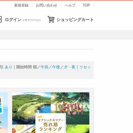
新規登録
お問い合わせ
ヘルプ
TOP
ログイン
ショッピングカート
（マイページ）
引
あり
｜開始時間
朝
／
午前
／
午後
／
夕・夜
｜
リセッ