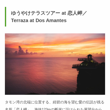
ゆうやけテラスツアー at 恋人岬／
Terraza at Dos Amantes
タモン湾の北端に位置する、紺碧の海を望む愛の伝説が残る
名所「恋人岬」。海抜123mの断崖に設けられた展望台から