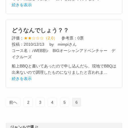
続きを表示
どうなんでしょう？？
評価：
★★☆☆☆（2.0）
参考票：0票
投稿：2010/12/13 by mimpiさん
コース名：♪WEB割♪ BIGオーシャンアドベンチャー デ
イクルーズ
船上BBQと書いてあったので申し込んだら、現地でBBQは
出来ないので調理したものになりましたと言われま...
続きを表示
前へ
2
3
4
5
6
ジャンルで選ぶ