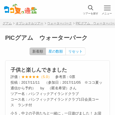
ツアーを探す
メニュー
グアム
オプショナルツアー
ウォーターパーク
PICグアム ウォーターパ
PICグアム ウォーターパーク
新着順
星の数順
リセット
子供と楽しんできました
評価：
★★★★★（5.0）
参考票：0票
投稿：2017/11/11 （参加日：2017/11/05 ※ココ夏ッ
通信から予約） by （匿名希望）さん
ツアー名：パシフィックアイランドクラブ
コース名：パシフィックアイランドクラブ1日会員コー
ス ランチ付
小５，中２の子供たちと一緒に，一日遊びました！ お迎