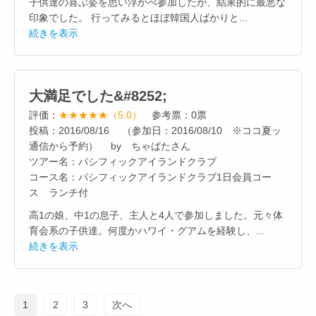
子供達の喜ぶ姿を思い浮かべ参加したが、結果的に最悪な
印象でした。 行ってみるとほぼ韓国人ばかりと...
続きを表示
大満足でした&#8252;
評価：
★★★★★（5.0）
参考票：0票
投稿：2016/08/16 （参加日：2016/08/10 ※ココ夏ッ
通信から予約） by ちゃばたさん
ツアー名：パシフィックアイランドクラブ
コース名：パシフィックアイランドクラブ1日会員コー
ス ランチ付
高1の娘、中1の息子、主人と4人で参加しました。元々体
育会系の子供達。何度かハワイ・グアムを経験し、...
続きを表示
1
2
3
次へ