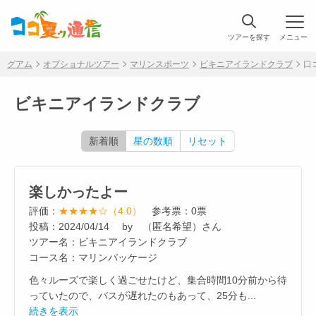
ツアーを探す
メニュー
グアム
オプショナルツアー
マリンスポーツ
ビキニアイランドクラブ
口
ビキニアイランドクラブ
新着順
星の数順
リセット
楽しかったよー
評価：
★★★★☆（4.0）
参考票：0票
投稿：2024/04/14 by （匿名希望）さん
ツアー名：ビキニアイランドクラブ
コース名：マリンパッケージ
色々ルーズで楽しく過ごせたけど、集合時間10分前から待
っていたので、バスが遅れたのもあって、25分も...
続きを表示