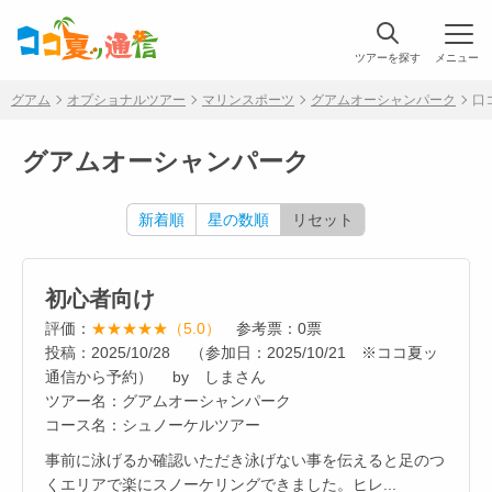
ツアーを探す
メニュー
グアム
オプショナルツアー
マリンスポーツ
グアムオーシャンパーク
口
グアムオーシャンパーク
新着順
星の数順
リセット
初心者向け
評価：
★★★★★（5.0）
参考票：0票
投稿：2025/10/28 （参加日：2025/10/21 ※ココ夏ッ
通信から予約） by しまさん
ツアー名：グアムオーシャンパーク
コース名：シュノーケルツアー
事前に泳げるか確認いただき泳げない事を伝えると足のつ
くエリアで楽にスノーケリングできました。ヒレ...