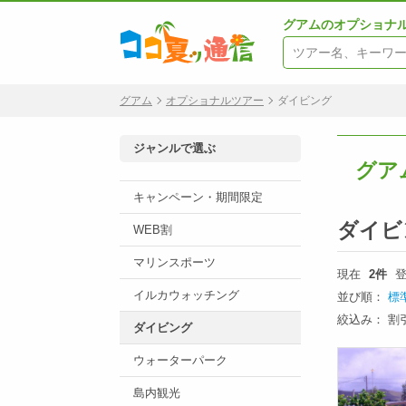
グアムのオプショナ
グアム
オプショナルツアー
ダイビング
ジャンルで選ぶ
グア
キャンペーン・期間限定
ダイビ
WEB割
マリンスポーツ
現在
2件
登
イルカウォッチング
並び順：
標
絞込み：
割
ダイビング
ウォーターパーク
島内観光