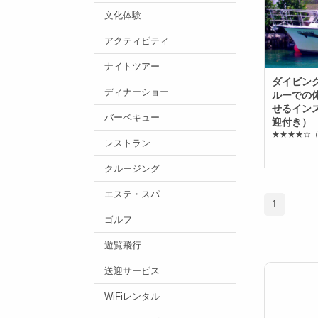
文化体験
アクティビティ
ナイトツアー
ダイビン
ディナーショー
ルーでの
せるイン
バーベキュー
迎付き）
★★★★☆
（
レストラン
クルージング
エステ・スパ
1
ゴルフ
遊覧飛行
送迎サービス
WiFiレンタル