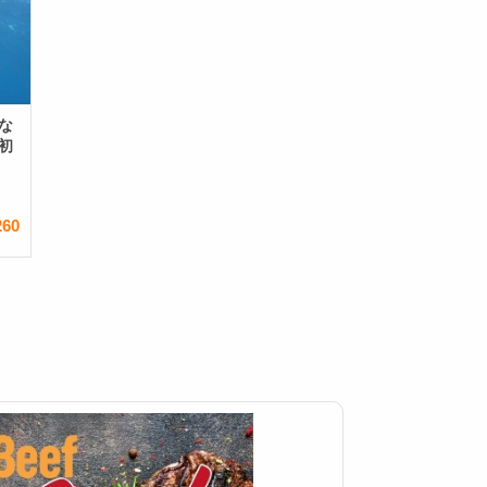
な
初
260