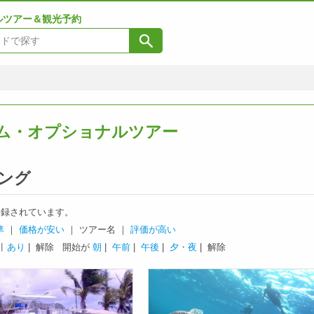
ルツアー＆観光予約
ム・オプショナルツアー
ング
録されています。
準
｜
価格が安い
｜ ツアー名 ｜
評価が高い
引
あり
| 解除
開始が
朝
|
午前
|
午後
|
夕・夜
| 解除