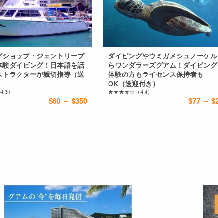
グショップ・ジェントリーブ
ダイビングやウミガメシュノーケル
体験ダイビング！日本語を話
らワンダラーズグアム！ダイビング
ストラクターが親切指導（送
体験の方もライセンス保持者も
OK（送迎付き）
4.3）
★★★★☆
（4.4）
$60 ～ $350
$77 ～ $