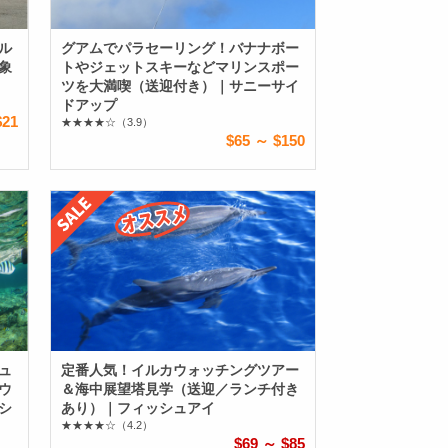
ル
グアムでパラセーリング！バナナボー
象
トやジェットスキーなどマリンスポー
ツを大満喫（送迎付き）｜サニーサイ
ドアップ
$21
★★★★☆
（3.9）
$65 ～ $150
ュ
定番人気！イルカウォッチングツアー
ウ
＆海中展望塔見学（送迎／ランチ付き
シ
あり）｜フィッシュアイ
★★★★☆
（4.2）
$69 ～ $85