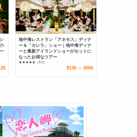
シ
地中海レストラン「アネモス」ディナ
の
ー＆「カレラ」ショー｜地中海ディナ
ー
ーと最新アイランドショーがセットに
なったお得なツアー
★★★★★
（5.0）
125
$135 ～ $565