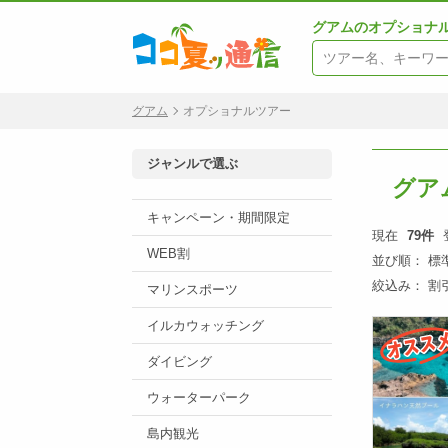
グアムのオプショナ
グアム
オプショナルツアー
ジャンルで選ぶ
グア
キャンペーン・期間限定
現在
79件
WEB割
並び順：
標
絞込み：
割
マリンスポーツ
イルカウォッチング
ダイビング
ウォーターパーク
島内観光