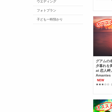
ウエディング
フォトプラン
子ども一時預かり
グアムの
夕暮れを
at 恋人岬／T
Amant
NEW
★★★☆☆
（