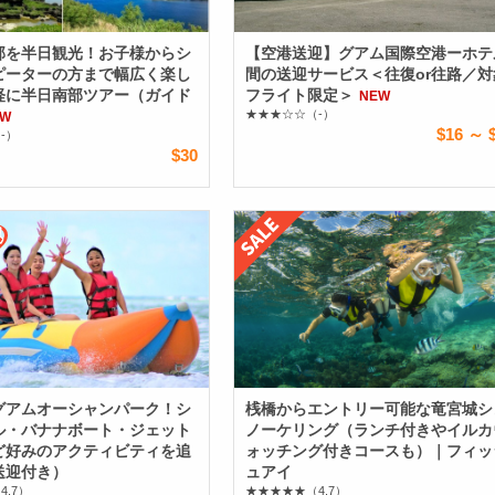
部を半日観光！お子様からシ
【空港送迎】グアム国際空港ーホテ
ピーターの方まで幅広く楽し
間の送迎サービス＜往復or往路／対
軽に半日南部ツアー（ガイド
フライト限定＞
NEW
★★★☆☆
（-）
EW
$16 ～ 
-）
$30
グアムオーシャンパーク！シ
桟橋からエントリー可能な竜宮城シ
ル・バナナボート・ジェット
ノーケリング（ランチ付きやイルカ
ど好みのアクティビティを追
ォッチング付きコースも）｜フィッ
送迎付き）
ュアイ
4.7）
★★★★★
（4.7）