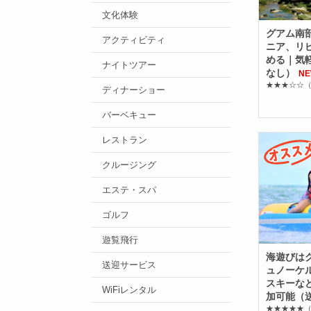
文化体験
グアム南
アクティビティ
ニア、リ
める｜気
ナイトツアー
なし）
N
★★★☆☆
（
ディナーショー
バーベキュー
レストラン
クルージング
エステ・スパ
ゴルフ
遊覧飛行
海遊びは
送迎サービス
ュノーケ
スキーな
WiFiレンタル
加可能（
★★★★★
（