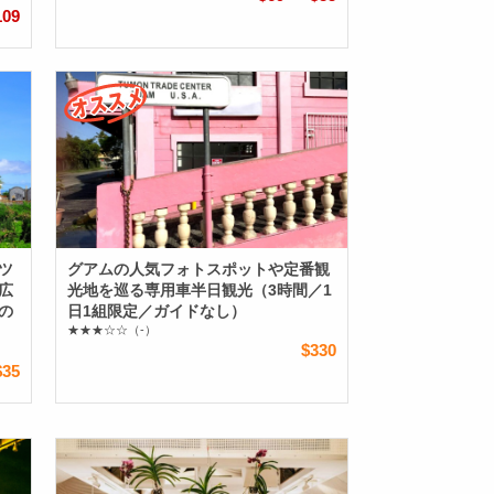
109
ツ
グアムの人気フォトスポットや定番観
広
光地を巡る専用車半日観光（3時間／1
の
日1組限定／ガイドなし）
★★★☆☆
（-）
$330
$35