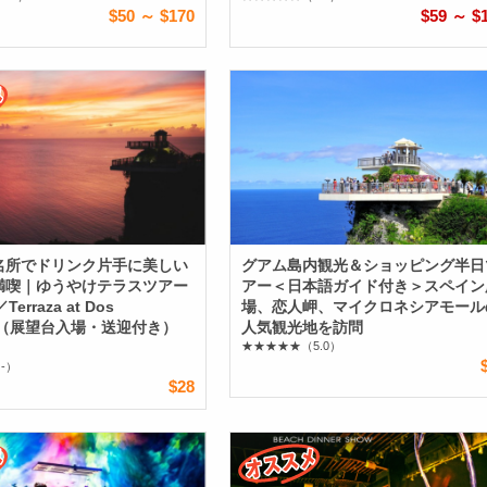
$50 ～ $170
$59 ～ $
名所でドリンク片手に美しい
グアム島内観光＆ショッピング半日
満喫｜ゆうやけテラスツアー
アー＜日本語ガイド付き＞スペイン
erraza at Dos
場、恋人岬、マイクロネシアモール
es（展望台入場・送迎付き）
人気観光地を訪問
★★★★★
（5.0）
-）
$28