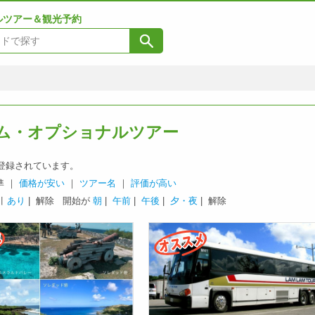
ルツアー＆観光予約
ム・オプショナルツアー
登録されています。
準 ｜
価格が安い
｜
ツアー名
｜
評価が高い
引
あり
| 解除
開始が
朝
|
午前
|
午後
|
夕・夜
| 解除