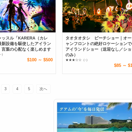
ッスル「KARERA（カレ
タオタオタシ ビーチショー｜オー
最新設備を駆使したアイラン
ャンフロントの絶好ロケーションで
！言葉の心配なく楽しめます
アイランドショー（送迎なし／ショ
-）
のみ）
$100 ～ $500
★★★☆☆
（-）
$85 ～ $
3
4
5
次へ