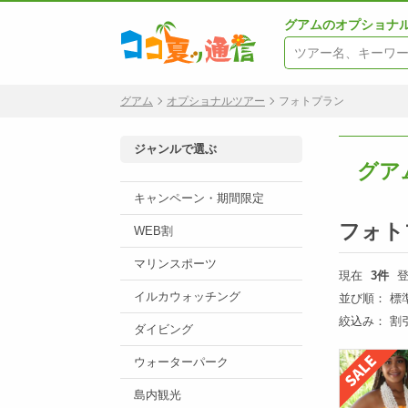
グアムのオプショナ
グアム
オプショナルツアー
フォトプラン
ジャンルで選ぶ
グア
キャンペーン・期間限定
フォト
WEB割
マリンスポーツ
現在
3件
登
イルカウォッチング
並び順：
標
絞込み：
割
ダイビング
ウォーターパーク
島内観光