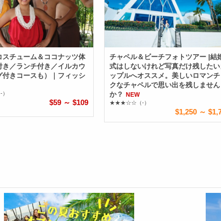
コスチューム＆ココナッツ体
チャペル＆ビーチフォトツアー |結
付き／ランチ付き／イルカウ
式はしないけれど写真だけ残したい
グ付きコースも）｜フィッシ
ップルへオススメ。美しいロマンチ
クなチャペルで思い出を残しません
-）
か？
NEW
$59 ～ $109
★★★☆☆
（-）
$1,250 ～ $1,