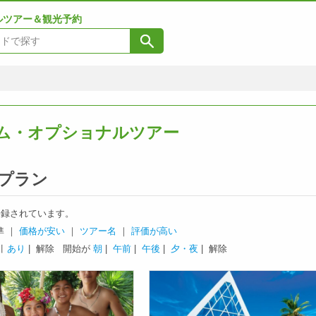
ルツアー＆観光予約
ム・オプショナルツアー
プラン
録されています。
準 ｜
価格が安い
｜
ツアー名
｜
評価が高い
引
あり
| 解除
開始が
朝
|
午前
|
午後
|
夕・夜
| 解除