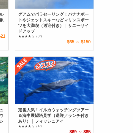
ル
グアムでパラセーリング！バナナボー
象
トやジェットスキーなどマリンスポー
ツを大満喫（送迎付き）｜サニーサイ
ドアップ
$21
★★★★☆
（3.9）
$65 ～ $150
ュ
定番人気！イルカウォッチングツアー
ウ
＆海中展望塔見学（送迎／ランチ付き
シ
あり）｜フィッシュアイ
★★★★☆
（4.2）
$69 ～ $85