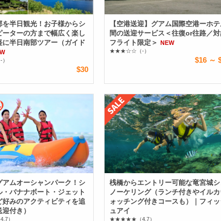
部を半日観光！お子様からシ
【空港送迎】グアム国際空港ーホテ
ピーターの方まで幅広く楽し
間の送迎サービス＜往復or往路／対
軽に半日南部ツアー（ガイド
フライト限定＞
NEW
★★★☆☆
（-）
EW
$16 ～ 
-）
$30
グアムオーシャンパーク！シ
桟橋からエントリー可能な竜宮城シ
ル・バナナボート・ジェット
ノーケリング（ランチ付きやイルカ
ど好みのアクティビティを追
ォッチング付きコースも）｜フィッ
送迎付き）
ュアイ
4.7）
★★★★★
（4.7）