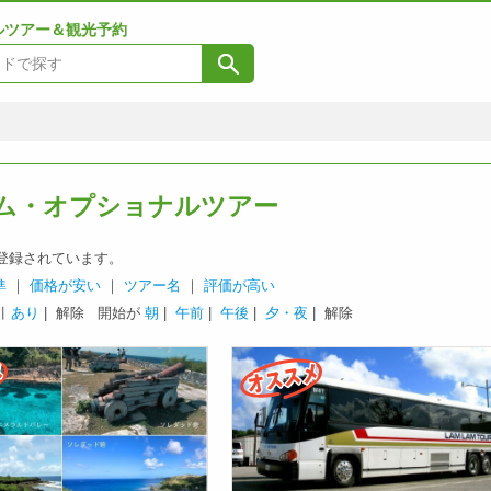
ルツアー＆観光予約
ム・オプショナルツアー
登録されています。
準
｜
価格が安い
｜
ツアー名
｜
評価が高い
引
あり
| 解除
開始が
朝
|
午前
|
午後
|
夕・夜
| 解除