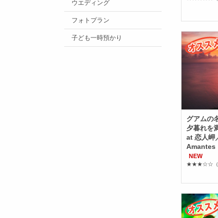
ウエディング
フォトプラン
子ども一時預かり
グアムの
夕暮れを
at 恋人岬／T
Amant
NEW
★★★☆☆
（