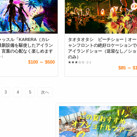
ッスル「KARERA（カレ
タオタオタシ ビーチショー｜オー
最新設備を駆使したアイラン
ャンフロントの絶好ロケーションで
！言葉の心配なく楽しめます
アイランドショー（送迎なし／ショ
-）
のみ）
$100 ～ $500
★★★☆☆
（-）
$85 ～ $
3
4
5
次へ