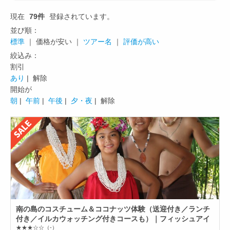
現在
79件
登録されています。
並び順：
標準
｜ 価格が安い ｜
ツアー名
｜
評価が高い
絞込み：
割引
あり
| 解除
開始が
朝
|
午前
|
午後
|
夕・夜
| 解除
南の島のコスチューム＆ココナッツ体験（送迎付き／ランチ
付き／イルカウォッチング付きコースも）｜フィッシュアイ
★★★☆☆
（-）