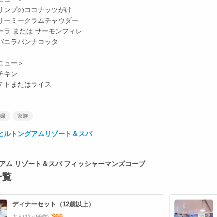
リンプのココナッツがけ
リーミークラムチャウダー
ーラ または サーモンフィレ
バニラパンナコッタ
ニュー＞
チキン
テトまたはライス
婦
家族
ヒルトングアムリゾート＆スパ
グアム リゾート＆スパ フィッシャーマンズコーブ
一覧
ディナーセット（12歳以上）
$66
大人(12～99歳)