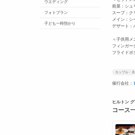
ウエディング
前菜：シュ
フォトプラン
スープ：ク
メイン：シ
子ども一時預かり
デザート：
＜子供用メ
フィンガー
フライドポ
カップル・夫
催行会社：
ヒルトン 
コース