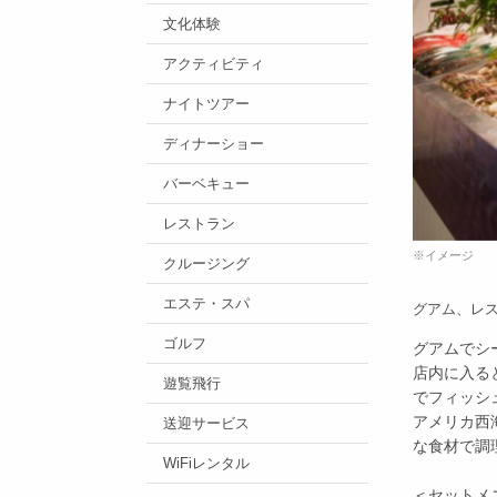
文化体験
アクティビティ
ナイトツアー
ディナーショー
バーベキュー
レストラン
※イメージ
クルージング
エステ・スパ
グアム、レ
ゴルフ
グアムでシ
店内に入る
遊覧飛行
でフィッシ
アメリカ西
送迎サービス
な食材で調
WiFiレンタル
＜セットメ