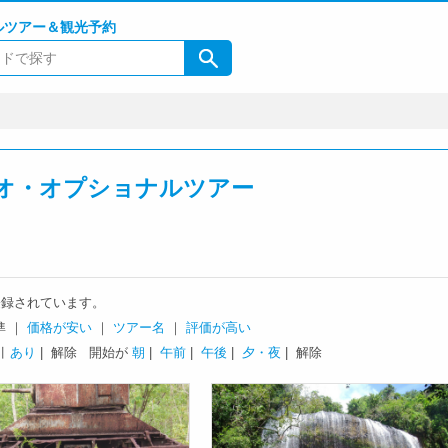
ルツアー＆観光予約
オ・オプショナルツアー
録されています。
準 ｜
価格が安い
｜
ツアー名
｜
評価が高い
引
あり
| 解除
開始が
朝
|
午前
|
午後
|
夕・夜
| 解除