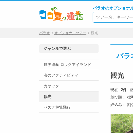
パラオのオプショナ
パラオ
オプショナルツアー
観光
ジャンルで選ぶ
パラ
世界遺産 ロックアイランド
観光
海のアクティビティ
カヤック
現在
2件
登
観光
並び順：
標
絞込み：
割
セスナ遊覧飛行