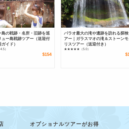
ー島の戦跡・名所・旧跡を巡
パラオ最大の滝や遺跡を訪れる探検
リュー島戦跡ツアー（送迎付
アー｜ガラスマオの滝＆ストーンモ
語ガイド）
リスツアー（送迎付き）
4.5）
★★★★★
（5.0）
$154
$
店
オプショナルツアーがお得