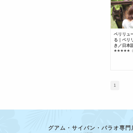
ペリリュ
る｜ペリ
き／日本
★★★★★
（
1
グアム・サイパン・パラオ専門