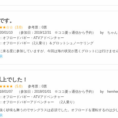
目です。
★★☆☆（3.0）
参考票：0票
20/01/10 （参加日：2019/12/31 ※ココ夏ッ通信から予約） by ち
：オフロードバギー・ATVアドベンチャー
：オフロードバギー（2人乗り）＆グロットシュノーケリング
に来る度に参加していますが、今回は海の状況が悪くグロットには行けませんで
示
以上でした！
★★★★（5.0）
参考票：0票
18/01/07 （参加日：2018/01/01 ※ココ夏ッ通信から予約） by hemh
：オフロードバギー・ATVアドベンチャー
：オフロードバギーアドベンチャー （2人乗り）
強く砂埃も舞うのでサングラスは必須でした。オフロードを運転するのは少し怖
示