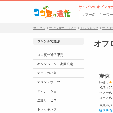
サイパンのオプショ
サイパン
オプショナルツアー
トレッキング
オフロ
ジャンルで選ぶ
オフ
ココ夏ッ通信限定
キャンペーン・期間限定
マニャガハ島
爽快!
マリンスポーツ
評価：
★
投稿：20
ディナーショー
ツアー名
コース名
送迎サービス
草原やジ
トレッキング
続きを表