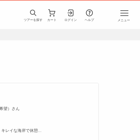
ツアーを探す
カート
ログイン
ヘルプ
メニュー
匿名希望）さん
レイな海岸で休憩...