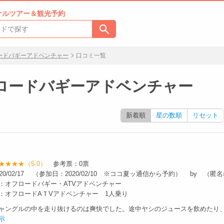
ナルツアー＆観光予約
ードバギーアドベンチャー
口コミ一覧
ロードバギーアドベンチャー
新着順
星の数順
リセット
★★★★（5.0）
参考票：0票
20/02/17 （参加日：2020/02/10 ※ココ夏ッ通信から予約） by （
：オフロードバギー・ATVアドベンチャー
：オフロードAＴVアドベンチャー 1人乗り
ャングルの中を走り抜けるのは爽快でした。途中ヤシのジュースを飲めたり、キ
示