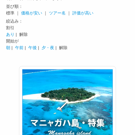
並び順：
標準 ｜
価格が安い
｜
ツアー名
｜
評価が高い
絞込み：
割引
あり
| 解除
開始が
朝
|
午前
|
午後
|
夕・夜
| 解除