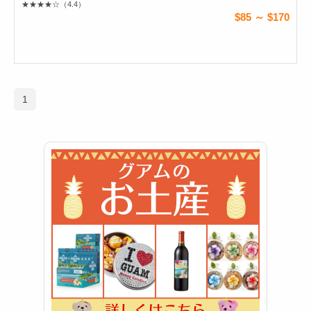
★★★★☆
（4.4）
$85 ～ $170
1