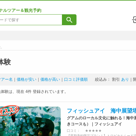
ナルツアー＆観光予約
ム
体験
ツアー名
｜
価格が安い
｜
価格が高い
｜
口コミ評価順
絞込み：
割引
あり
｜
化体験は、現在
4件
登録されています。
フィッシュアイ 海中展望
グアムのローカル文化に触れる！海中
きコースも）｜フィッシュアイ
口コミ：
★★★★★
【早期予約限定プラン！】トロピカルムード