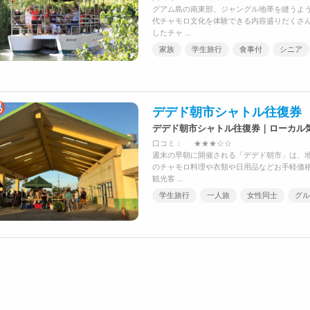
グアム島の南東部、ジャングル地帯を縫うよ
代チャモロ文化を体験できる内容盛りだくさ
したチャ ...
家族
学生旅行
食事付
シニア
デデド朝市シャトル往復券
デデド朝市シャトル往復券｜ローカル
口コミ：
★★★☆☆
週末の早朝に開催される「デデド朝市」は、地
のチャモロ料理や衣類や日用品などお手軽価
観光客 ...
学生旅行
一人旅
女性同士
グル