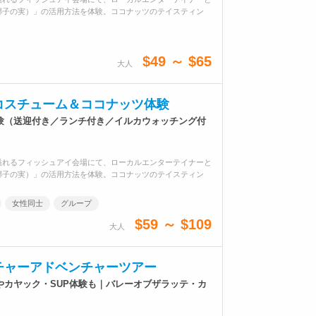
椰子の実）」の活用方法を体験。ココナッツのテイスティン
$49 ～ $65
大人
コスチューム＆ココナッツ体験
験（送迎付き／ランチ付き／イルカウォッチング付
溢れるフィッシュアイ会場にて、ローカルエンターテイナーと
椰子の実）」の活用方法を体験。ココナッツのテイスティン
女性同士
グループ
$59 ～ $109
大人
チャーアドベンチャーツアー
やカヤック・SUP体験も｜バレーオブザラッテ・カ