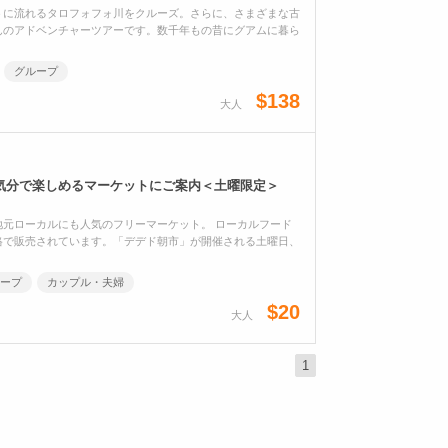
うに流れるタロフォフォ川をクルーズ。さらに、さまざまな古
んのアドベンチャーツアーです。数千年もの昔にグアムに暮ら
グループ
$138
大人
気分で楽しめるマーケットにご案内＜土曜限定＞
元ローカルにも人気のフリーマーケット。 ローカルフード
格で販売されています。「デデド朝市」が開催される土曜日、
ープ
カップル・夫婦
$20
大人
1