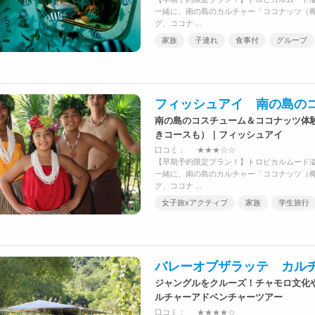
一緒に、南の島のカルチャー「ココナッツ（
グ、ココナ ...
家族
子連れ
食事付
グループ
フィッシュアイ 南の島の
南の島のコスチューム＆ココナッツ体
きコースも）｜フィッシュアイ
口コミ：
★★★☆☆
【早期予約限定プラン！】トロピカルムード
一緒に、南の島のカルチャー「ココナッツ（
グ、ココナ ...
女子旅xアクティブ
家族
学生旅行
バレーオブザラッテ カル
ジャングルをクルーズ！チャモロ文化
ルチャーアドベンチャーツアー
口コミ：
★★★★☆