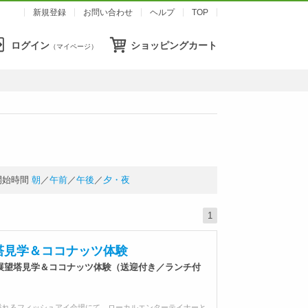
新規登録
お問い合わせ
ヘルプ
TOP
ログイン
ショッピングカート
（マイページ）
開始時間
朝
／
午前
／
午後
／
夕・夜
1
塔見学＆ココナッツ体験
展望塔見学＆ココナッツ体験（送迎付き／ランチ付
溢れるフィッシュアイ会場にて、ローカルエンターテイナーと