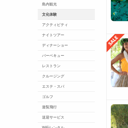
島内観光
文化体験
アクティビティ
ナイトツアー
ディナーショー
バーベキュー
レストラン
クルージング
エステ・スパ
ゴルフ
遊覧飛行
送迎サービス
WiFiレンタル