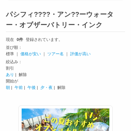
パシフィ????・アン??ーウォータ
ー・オブザーバトリー・インク
現在
0件
登録されています。
並び順：
標準 ｜
価格が安い
｜
ツアー名
｜
評価が高い
絞込み：
割引
あり
| 解除
開始が
朝
|
午前
|
午後
|
夕・夜
| 解除