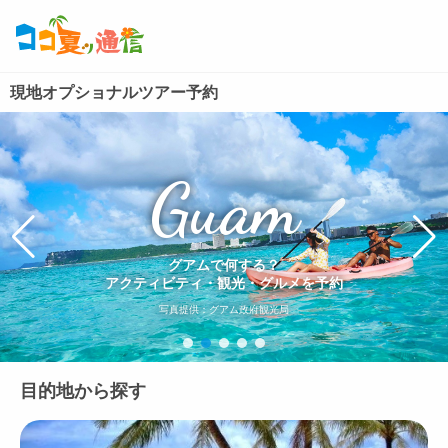
現地オプショナルツアー予約
Saipan
Saipan
Guam
Guam
Guam
サイパンで何する？
サイパンで何する？
グアムで何する？
グアムで何する？
グアムで何する？
アクティビティ・観光・グルメを予約
アクティビティ・観光・グルメを予約
アクティビティ・観光・グルメを予約
アクティビティ・観光・グルメを予約
アクティビティ・観光・グルメを予約
写真提供：©Junji Takasago and Marianas Visitor Authoruty
写真提供：グアム政府観光局
写真提供：グアム政府観光局
写真提供：グアム政府観光局
目的地から探す