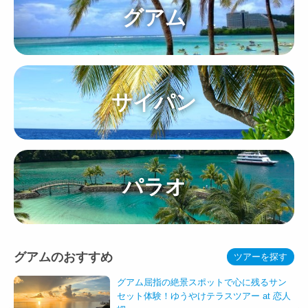
グアム
サイパン
パラオ
グアムのおすすめ
ツアーを探す
グアム屈指の絶景スポットで心に残るサン
セット体験！ゆうやけテラスツアー at 恋人