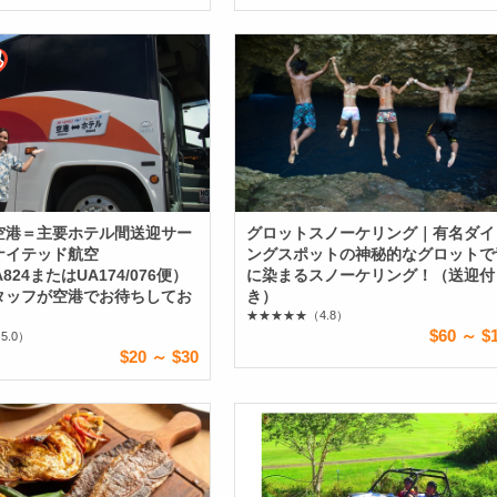
空港＝主要ホテル間送迎サー
グロットスノーケリング｜有名ダイ
ナイテッド航空
ングスポットの神秘的なグロットで
UA824またはUA174/076便）
に染まるスノーケリング！（送迎付
タッフが空港でお待ちしてお
き）
★★★★★
（4.8）
$60 ～ $
5.0）
$20 ～ $30