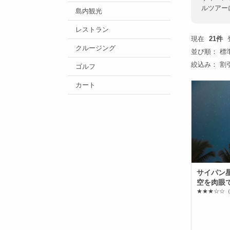
ルツアー
島内観光
レストラン
現在
21件
クルージング
並び順：
標
絞込み：
割
ゴルフ
カート
サイパン
空を肉眼
★★★☆☆
（