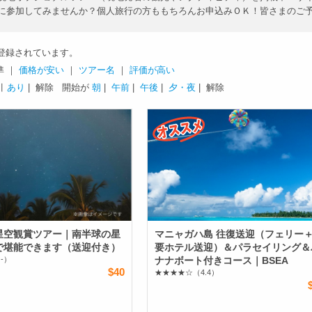
に参加してみませんか？個人旅行の方ももちろんお申込みＯＫ！皆さまのご
登録されています。
準 ｜
価格が安い
｜
ツアー名
｜
評価が高い
引
あり
| 解除
開始が
朝
|
午前
|
午後
|
夕・夜
| 解除
星空観賞ツアー｜南半球の星
マニャガハ島 往復送迎（フェリー
で堪能できます（送迎付き）
要ホテル送迎）＆パラセイリング＆
-）
ナナボート付きコース｜BSEA
$40
★★★★☆
（4.4）