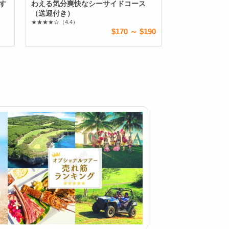
す
わえる気分爽快なシーサイドコース
（送迎付き）
★★★★☆
（4.4）
$170 ～ $190