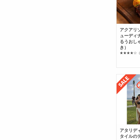
アクアリ
ューディ
るうおし
き）
★★★★☆
（
アタリデ
タイルの