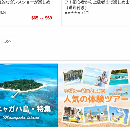
統的なダンスショーが楽しめ
フ！初心者から上級者まで楽しめま
（送迎付き）
5.0）
★★★★★
（4.7）
$65 ～ $69
次へ