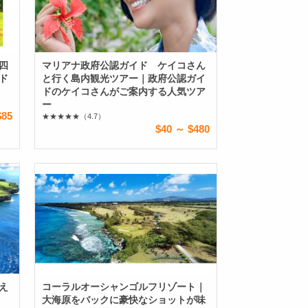
四
マリアナ政府公認ガイド ケイコさん
ド
と行く島内観光ツアー｜政府公認ガイ
ドのケイコさんがご案内する人気ツア
ー
$85
★★★★★
（4.7）
$40 ～ $480
え
コーラルオーシャンゴルフリゾート｜
大海原をバックに豪快なショットが味