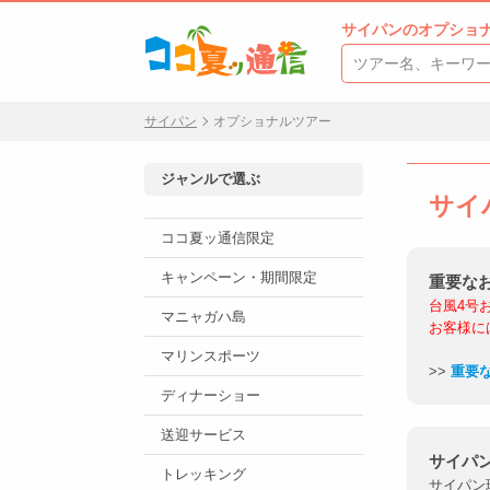
サイパンのオプショ
サイパン
オプショナルツアー
ジャンルで選ぶ
サイ
ココ夏ッ通信限定
キャンペーン・期間限定
重要な
台風4号
マニャガハ島
お客様に
マリンスポーツ
>>
重要
ディナーショー
送迎サービス
サイパ
トレッキング
サイパン