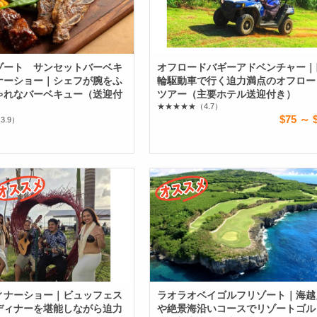
ゾート サンセットバーベキ
オフロードバギーアドベンチャー｜
ナーショー｜シェフが腕をふ
輪駆動車で行く迫力満点のオフロー
ゃれなバーベキュー（送迎付
ツアー（主要ホテル送迎付き）
★★★★★
（4.7）
$75 ～ 
3.9）
ィナーショー｜ビュッフェス
ラオラオベイゴルフリゾート｜海越
ディナーを堪能しながら迫力
や絶景海沿いコースでリゾートゴル