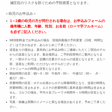
減圧症のリスクを防ぐための予防措置となります。
＜幼児のお申込み＞
1～2歳の幼児の方が同行される場合は、お申込みフォームの
備考欄に人数、年齢、性別、お名前（ローマ字フルネーム）
を必ずご記入ください。
WEB割料金でお申込みの場合、現地到着後の予約変更（日程、時間な
ど）はできかねます。あらかじめご了承ください。
送迎ありの場合は、基本的にお申込み時にご連絡いただくご宿泊ホテル
からの送迎となります。集合場所は、ご予約回答時のご案内となりま
す。一部ホテルでは、近隣の主要ホテルからの送迎となります。また一
部、送迎をご利用いただけないホテルがございます。
スケジュールの時間は目安となります。
開始時間の目安：朝/～9：00 午前/9：00～ 午後/12：00～ 夕・
夜/17：00～
所要時間の目安：ホテル出発からホテル帰着時間となり、送迎の時間も
所要時間に含まれます。エステの所要時間に基本送迎の時間は含まれま
せん。ゴルフの場合、平均４名プレーで４時間半～５時間が目安となり
ます。
写真・画像は実際のイメージと異なる場合があります。予めご了承くだ
さい。