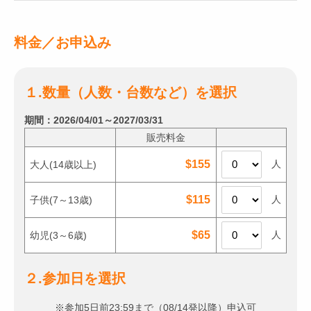
料金／お申込み
１.数量（人数・台数など）を選択
期間：2026/04/01～2027/03/31
販売料金
人
$155
大人
(14歳以上)
人
$115
子供
(7～13歳)
人
$65
幼児
(3～6歳)
２.参加日を選択
※参加5日前23:59まで（08/14発以降）申込可