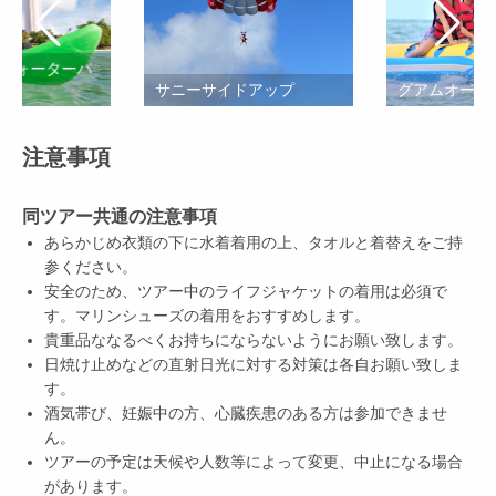
 ウォーターパ
サニーサイドアップ
グアムオーシ
注意事項
同ツアー共通の注意事項
あらかじめ衣類の下に水着着用の上、タオルと着替えをご持
参ください。
安全のため、ツアー中のライフジャケットの着用は必須で
す。マリンシューズの着用をおすすめします。
貴重品ななるべくお持ちにならないようにお願い致します。
日焼け止めなどの直射日光に対する対策は各自お願い致しま
す。
酒気帯び、妊娠中の方、心臓疾患のある方は参加できませ
ん。
ツアーの予定は天候や人数等によって変更、中止になる場合
があります。