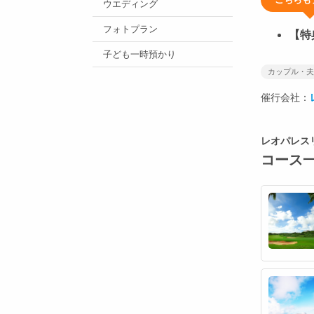
ウエディング
フォトプラン
【特
子ども一時預かり
カップル・夫
催行会社：
レオパレス
コース