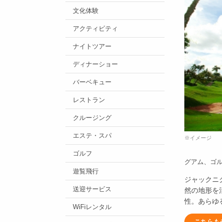
文化体験
アクティビティ
ナイトツアー
ディナーショー
バーベキュー
レストラン
クルージング
エステ・スパ
※イメージ
ゴルフ
グアム、ゴ
遊覧飛行
ジャックニ
送迎サービス
然の地形を
性。あらゆ
WiFiレンタル
こちらも