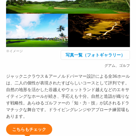
※イメージ
写真一覧（フォトギャラリー）
グアム、ゴルフ
ジャックニクラウス＆アーノルドパーマー設計による全36ホール
は、二人の個性が表現されたすばらしいコースとして評判です。
自然の地形を活かした谷越えやウェットランド越えなどのエキサ
イティングなホールが続き、手応えも十分。自然と造詣が織りな
す戦略性。あらゆるゴルファーの「知・力・技」が試されるドラ
マチックな舞台です。ドライビングレンジやアプローチ練習場も
あります。
こちらもチェック