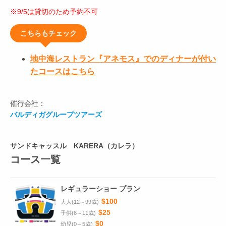
※9/5は貸切のため予約不可
こちらもチェック
地中海レストラン『アネモス』でのディナーが付い
たコースはこちら
催行会社：
バルディガグループツアーズ
サンドキャッスル KARERA（カレラ）
コース一覧
レギュラーショー プラン
$100
大人(12～99歳)
$25
子供(6～11歳)
$0
幼児(0～5歳)