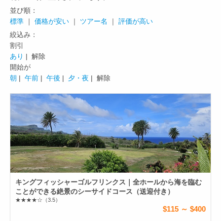
並び順：
標準
｜
価格が安い
｜
ツアー名
｜
評価が高い
絞込み：
割引
あり
| 解除
開始が
朝
|
午前
|
午後
|
夕・夜
| 解除
キングフィッシャーゴルフリンクス｜全ホールから海を臨む
ことができる絶景のシーサイドコース（送迎付き）
★★★★☆
（3.5）
$115 ～ $400