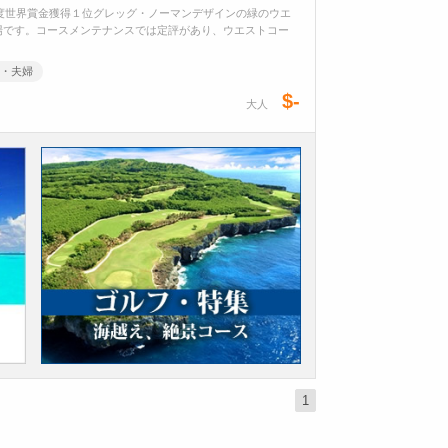
年度世界賞金獲得１位グレッグ・ノーマンデザインの緑のウエ
場です。コースメンテナンスでは定評があり、ウエストコー
・夫婦
$-
大人
1