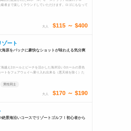
上級者まで楽しくラウンドしていただけます。ロゴにもなって
$115 ～ $400
大人
リゾート
大海原をバックに豪快なショットが味わえる気分爽
海越え2ホールとビーチを活かした海岸沿い3ホールの景色
カートをフェアウェイへ乗り入れ出来る（悪天候を除く）た
男性同士
$170 ～ $190
大人
ト
や絶景海沿いコースでリゾートゴルフ！初心者から