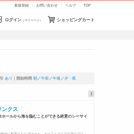
新規登録
お問い合わせ
ヘルプ
TOP
ログイン
ショッピングカート
（マイページ）
引
あり
｜開始時間
朝
／
午前
／
午後
／
夕・夜
1
リンクス
全ホールから海を臨むことができる絶景のシーサイ
略的に配置された18ホール。オーストラリア出身のプロ・