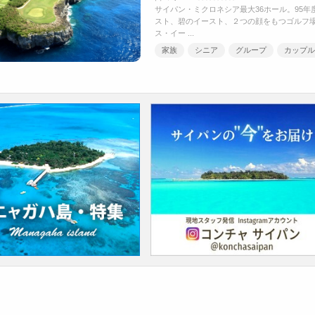
サイパン・ミクロネシア最大36ホール。95
スト、碧のイースト、２つの顔をもつゴルフ
ス・イー ...
家族
シニア
グループ
カップル