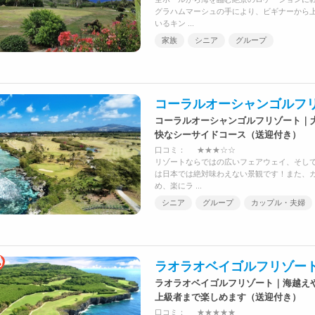
グラハムマーシュの手により、ビギナーから
いるキン ...
家族
シニア
グループ
コーラルオーシャンゴルフ
コーラルオーシャンゴルフリゾート｜
快なシーサイドコース（送迎付き）
口コミ：
★★★☆☆
リゾートならではの広いフェアウェイ、そして
は日本では絶対味わえない景観です！また、
め、楽にラ ...
シニア
グループ
カップル・夫婦
ラオラオベイゴルフリゾー
ラオラオベイゴルフリゾート｜海越え
上級者まで楽しめます（送迎付き）
口コミ：
★★★★★