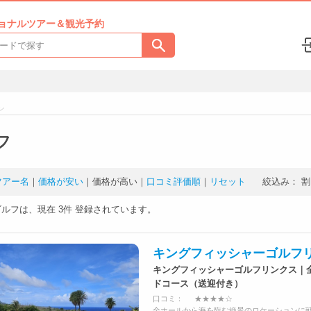
ョナルツアー＆観光予約
ン
フ
ツアー名
｜
価格が安い
｜
価格が高い
｜
口コミ評価順
｜
リセット
絞込み：
割
ゴルフは、現在
3件
登録されています。
キングフィッシャーゴルフ
キングフィッシャーゴルフリンクス｜
ドコース（送迎付き）
口コミ：
★★★★☆
全ホールから海を臨む絶景のロケーションに戦