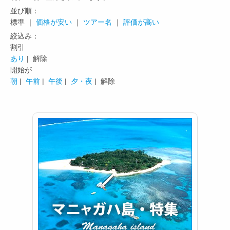
並び順：
標準 ｜
価格が安い
｜
ツアー名
｜
評価が高い
絞込み：
割引
あり
| 解除
開始が
朝
|
午前
|
午後
|
夕・夜
| 解除