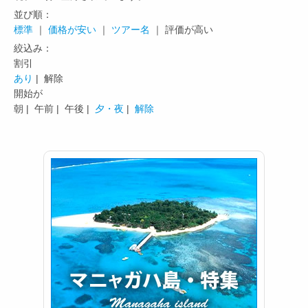
並び順：
標準
｜
価格が安い
｜
ツアー名
｜ 評価が高い
絞込み：
割引
あり
| 解除
開始が
朝 |
午前 |
午後 |
夕・夜
|
解除