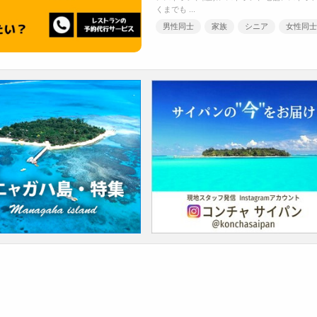
くまでも ...
男性同士
家族
シニア
女性同士