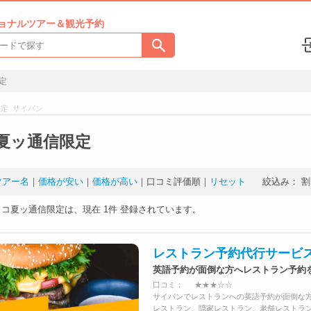
ョナルツアー＆観光予約
定
定 サイパン
夏ッ通信限定
ツアー名
｜
価格が安い
｜
価格が高い
｜
口コミ評価順
｜
リセット
絞込み：
割
ココ夏ッ通信限定は、現在
1件
登録されています。
レストラン予約代行サービ
英語予約が面倒な方へレストラン予約
口コミ：
★★★☆☆
サイパンでレストランへの英語予約が面倒な
レストラン、隠家レストラン、老舗レストラ