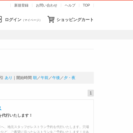
新規登録
お問い合わせ
ヘルプ
TOP
ログイン
ショッピングカート
（マイページ）
引
あり
｜開始時間
朝
／
午前
／
午後
／
夕・夜
1
ス
を代行いたします！
方へ、地元スタッフがレストラン予約を代行いたします。穴場
ンなど、ご希望に沿ったレストランをご予約いたします！※あ