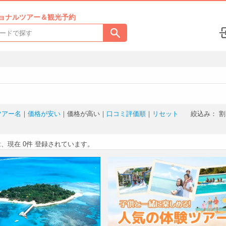
ョナルツアー＆観光予約
ツアー名
｜
価格が安い
｜
価格が高い
｜
口コミ評価順
｜
リセット
絞込み：
割
は、現在
0件
登録されています。