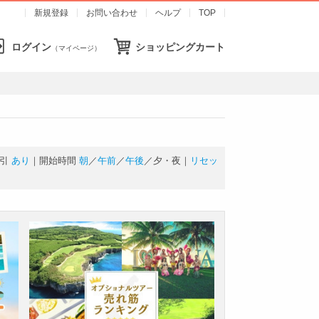
新規登録
お問い合わせ
ヘルプ
TOP
ログイン
ショッピングカート
（マイページ）
引
あり
｜開始時間
朝
／
午前
／
午後
／
夕・夜
｜
リセッ