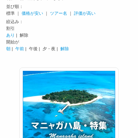
並び順：
標準 ｜
価格が安い
｜
ツアー名
｜
評価が高い
絞込み：
割引
あり
| 解除
開始が
朝
|
午前
|
午後 |
夕・夜 |
解除