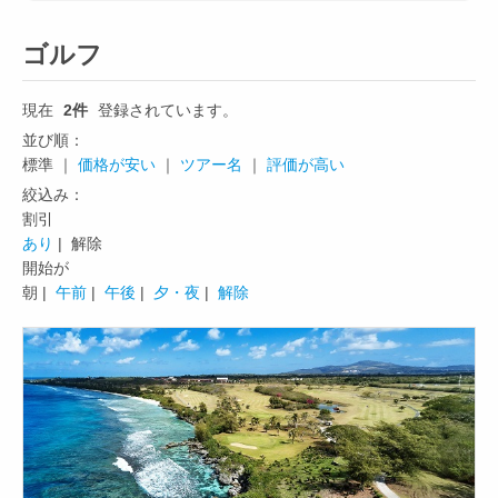
ゴルフ
現在
2件
登録されています。
並び順：
標準 ｜
価格が安い
｜
ツアー名
｜
評価が高い
絞込み：
割引
あり
| 解除
開始が
朝 |
午前
|
午後
|
夕・夜
|
解除