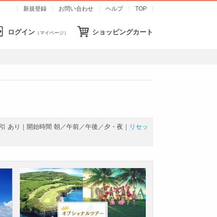
新規登録
お問い合わせ
ヘルプ
TOP
ログイン
ショッピングカート
（マイページ）
引
あり
｜開始時間
朝
／
午前
／
午後
／
夕・夜
｜
リセッ