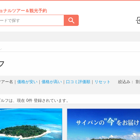
ョナルツアー＆観光予約
ン
フ
ツアー名
｜
価格が安い
｜
価格が高い
｜
口コミ評価順
｜
リセット
絞込み：
割
ゴルフは、現在
0件
登録されています。