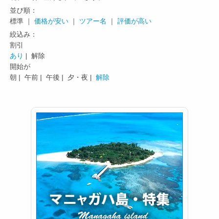
並び順：
標準 ｜
価格が安い
｜
ツアー名
｜
評価が高い
絞込み：
割引
あり
| 解除
開始が
朝 |
午前 |
午後 |
夕・夜 |
解除