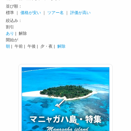
並び順：
標準 ｜
価格が安い
｜
ツアー名
｜
評価が高い
絞込み：
割引
あり
| 解除
開始が
朝
|
午前 |
午後 |
夕・夜 |
解除