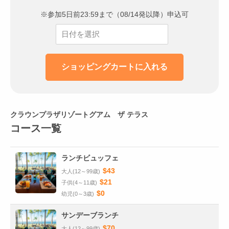
※参加5日前23:59まで（08/14発以降）申込可
クラウンプラザリゾートグアム ザ テラス
コース一覧
ランチビュッフェ
$43
大人(12～99歳)
$21
子供(4～11歳)
$0
幼児(0～3歳)
サンデーブランチ
$70
大人(12～99歳)