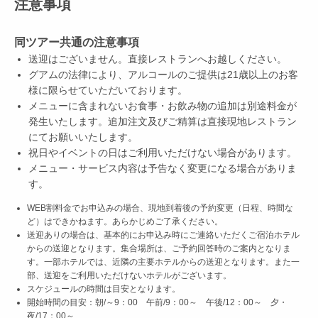
注意事項
同ツアー共通の注意事項
送迎はございません。直接レストランへお越しください。
グアムの法律により、アルコールのご提供は21歳以上のお客
様に限らせていただいております。
メニューに含まれないお食事・お飲み物の追加は別途料金が
発生いたします。追加注文及びご精算は直接現地レストラン
にてお願いいたします。
祝日やイベントの日はご利用いただけない場合があります。
メニュー・サービス内容は予告なく変更になる場合がありま
す。
WEB割料金でお申込みの場合、現地到着後の予約変更（日程、時間な
ど）はできかねます。あらかじめご了承ください。
送迎ありの場合は、基本的にお申込み時にご連絡いただくご宿泊ホテル
からの送迎となります。集合場所は、ご予約回答時のご案内となりま
す。一部ホテルでは、近隣の主要ホテルからの送迎となります。また一
部、送迎をご利用いただけないホテルがございます。
スケジュールの時間は目安となります。
開始時間の目安：朝/～9：00 午前/9：00～ 午後/12：00～ 夕・
夜/17：00～