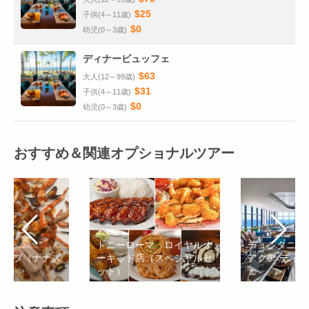
$25
子供(4～11歳)
$0
幼児(0～3歳)
ディナービュッフェ
$63
大人(12～99歳)
$31
子供(4～11歳)
$0
幼児(0～3歳)
おすすめ＆関連オプショナルツアー
トニーローマ ロイヤルオ
デュシタニグ
クラブ（ナナズ
ーキッド店（スペシャルセ
アクア ディ
ット）
ェ