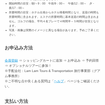
開始時間の目安：朝/～9：00 午前/9：00～ 午後/12：00～ 夕・
夜/17：00～
所要時間の目安：ホテル出発からホテル帰着時間となり、送迎の時間も
所要時間に含まれます。エステの所要時間に基本送迎の時間は含まれま
せん。ゴルフの場合、平均４名プレーで４時間半～５時間が目安となり
ます。
写真・画像は実際のイメージと異なる場合があります。予めご了承くだ
さい。
お申込み方法
会員登録
⇒ ショッピングカートに追加 ⇒ お申込み ⇒ 予約回答
⇒ オプショナルツアーに参加！
※手配会社：Lam Lam Tours & Transportation 旅行事業部（グア
ム事務所）
※ご不明な点や良くある質問は「
ヘルプ
」ページをご確認くださ
い。
支払い方法