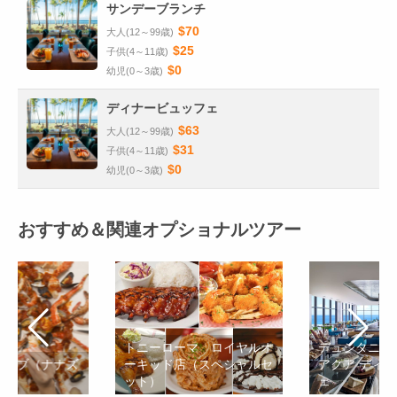
サンデーブランチ
$70
大人(12～99歳)
$25
子供(4～11歳)
$0
幼児(0～3歳)
ディナービュッフェ
$63
大人(12～99歳)
$31
子供(4～11歳)
$0
幼児(0～3歳)
おすすめ＆関連オプショナルツアー
トニーローマ ロイヤルオ
デュシタニグ
クラブ（ナナズ
ーキッド店（スペシャルセ
アクア ディ
ット）
ェ