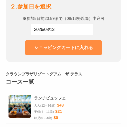
２.参加日を選択
※参加5日前23:59まで（08/13発以降）申込可
クラウンプラザリゾートグアム ザ テラス
コース一覧
ランチビュッフェ
$43
大人(12～99歳)
$21
子供(4～11歳)
$0
幼児(0～3歳)